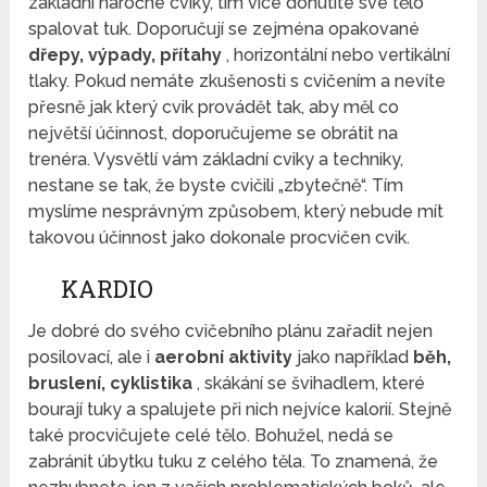
základní náročné cviky, tím více donutíte své tělo
spalovat tuk. Doporučují se zejména opakované
dřepy, výpady, přítahy
, horizontální nebo vertikální
tlaky. Pokud nemáte zkušenosti s cvičením a nevíte
přesně jak který cvik provádět tak, aby měl co
největší účinnost, doporučujeme se obrátit na
trenéra. Vysvětlí vám základní cviky a techniky,
nestane se tak, že byste cvičili „zbytečně“. Tím
myslíme nesprávným způsobem, který nebude mít
takovou účinnost jako dokonale procvičen cvik.
KARDIO
Je dobré do svého cvičebního plánu zařadit nejen
posilovací, ale i
aerobní aktivity
jako například
běh,
bruslení, cyklistika
, skákání se švihadlem, které
bourají tuky a spalujete při nich nejvíce kalorií. Stejně
také procvičujete celé tělo. Bohužel, nedá se
zabránit úbytku tuku z celého těla. To znamená, že