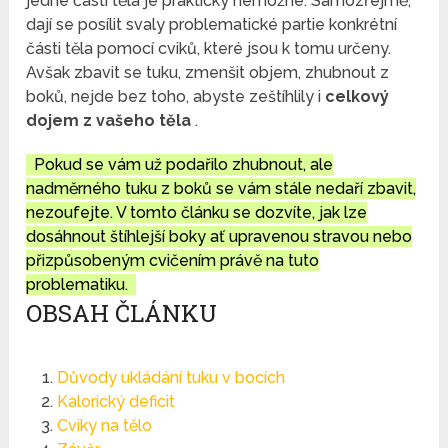
jedné části těla je prakticky nemožné. Samozřejmě,
dají se posílit svaly problematické partie konkrétní
části těla pomocí cviků, které jsou k tomu určeny.
Avšak zbavit se tuku, zmenšit objem, zhubnout z
boků, nejde bez toho, abyste zeštíhlily i
celkový
dojem z vašeho těla
.
Pokud se vám už podařilo zhubnout, ale
nadměrného tuku z boků se vám stále nedaří zbavit,
nezoufejte. V tomto článku se dozvíte, jak lze
dosáhnout štíhlejší boky ať upravenou stravou nebo
přizpůsobeným cvičením právě na tuto
problematiku.
OBSAH ČLÁNKU
Důvody ukládání tuku v bocích
Kalorický deficit
Cviky na tělo