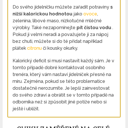
Do svého jídelníčku můžete zařadit potraviny
s
nižší kalorickou hodnotou
jako
ovoce
,
zelenina, libové maso, nízkotučné mléčné
výrobky. Také nezapomínejte
pít čistou vodu
.
Pokud ji velmi neradi a považujete ji za nápoj
bez chuti, můžete si do té přidat například
plátek
citronu
či kousky okurky.
Kalorický deficit si musí nastavit každý sám. Je v
tomto případě dobré kontaktovat osobního
trenéra, který vám nastaví jídelníček přesně na
míru. Zejména, pokud se této problematice
dostatečně nerozumíte. Je lepší zainvestovat
do svého zdraví a obrátit se v tomto případě na
odborníka než si způsobit jiné potíže nebo si
ještě i ublížit.