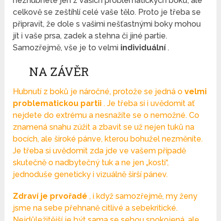
nezhubnete jen z vašich problematických boků, ale
celkově se zeštíhlí celé vaše tělo. Proto je třeba se
připravit, že dole s vašimi nešťastnými boky mohou
jít i vaše prsa, zadek a stehna či jiné partie.
Samozřejmě, vše je to velmi
individuální
.
NA ZÁVĚR
Hubnutí z boků je náročné, protože se jedná o
velmi
problematickou partii
. Je třeba si i uvědomit ať
nejdete do extrému a nesnažíte se o nemožné. Co
znamená snahu zúžit a zbavit se už nejen tuků na
bocích, ale široké pánve, kterou bohužel nezměníte.
Je třeba si uvědomit zda jde ve vašem případě
skutečně o nadbytečný tuk a ne jen „kosti“,
jednoduše geneticky i vizuálně širší pánev.
Zdraví je prvořadé
, i když samozřejmě, my ženy
jsme na sebe přehnaně citlivé a sebekritické.
Nejdůležitější je být sama se sebou spokojená, ale