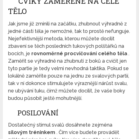
CVIKY ZAMĚŘENÉ NA CELÉ
TĚLO
Jak jsme již zmínili na začátku, zhubnout výhradně z
jedné části těla je nemožné, tak to prostě nefunguje.
Nejefektivnější metoda, kterou můžete docílit
zbavení se těch posledních tukových polštářků na
bocích, je
rovnoměrné procvičování celého těla
.
Zaměřit se výhradně na zhubnutí z boků a cvičit jen
tyto partie je tedy velmi nevhodná taktika. Pokud se
lokálně zaměříte pouze na jednu ze svalových partií,
tak v ní dokonce stimulujete výraznější nárůst svalu,
ne ubývání tuku, čímž můžete docílit, že vaše boky
budou působit ještě mohutnější.
POSILOVÁNÍ
Dostatečný stimul svalů dosáhnete zejména
silovým tréninkem
. Čím více budete provádět