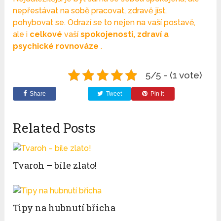
nepřestávat na sobě pracovat, zdravě jíst,
pohybovat se. Odrazí se to nejen na vaší postavě,
ale i
celkové
vaší
spokojenosti, zdraví a
psychické rovnováze
.
5/5 - (1 vote)
Share
Tweet
Pin it
Related Posts
Tvaroh – bíle zlato!
Tipy na hubnutí břicha