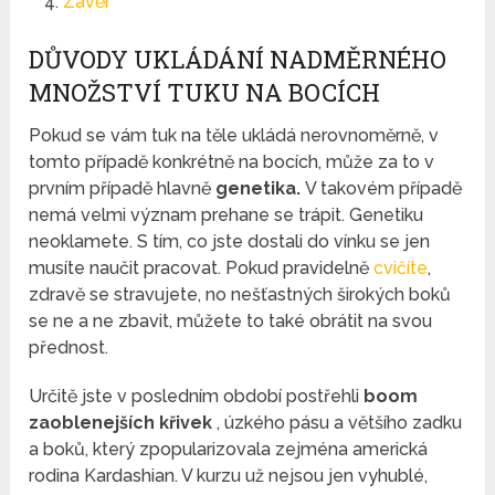
Závěr
DŮVODY UKLÁDÁNÍ NADMĚRNÉHO
MNOŽSTVÍ TUKU NA BOCÍCH
Pokud se vám tuk na těle ukládá nerovnoměrně, v
tomto případě konkrétně na bocích, může za to v
prvním případě hlavně
genetika.
V takovém případě
nemá velmi význam prehane se trápit. Genetiku
neoklamete. S tím, co jste dostali do vínku se jen
musíte naučit pracovat. Pokud pravidelně
cvičíte
,
zdravě se stravujete, no nešťastných širokých boků
se ne a ne zbavit, můžete to také obrátit na svou
přednost.
Určitě jste v posledním období postřehli
boom
zaoblenejších křivek
, úzkého pásu a většího zadku
a boků, který zpopularizovala zejména americká
rodina Kardashian. V kurzu už nejsou jen vyhublé,