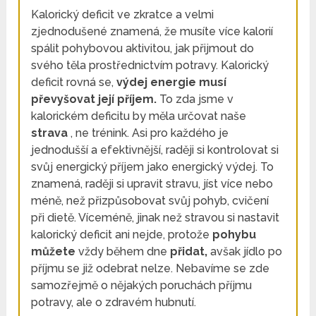
Kalorický deficit ve zkratce a velmi
zjednodušené znamená, že musíte více kalorií
spálit pohybovou aktivitou, jak přijmout do
svého těla prostřednictvím potravy. Kalorický
deficit rovná se,
výdej energie musí
převyšovat její příjem.
To zda jsme v
kalorickém deficitu by měla určovat naše
strava
, ne trénink. Asi pro každého je
jednodušší a efektivnější, raději si kontrolovat si
svůj energický příjem jako energický výdej. To
znamená, raději si upravit stravu, jíst více nebo
méně, než přizpůsobovat svůj pohyb, cvičení
při dietě. Víceméně, jinak než stravou si nastavit
kalorický deficit ani nejde, protože
pohybu
můžete
vždy během dne
přidat,
avšak jídlo po
příjmu se již odebrat nelze. Nebavíme se zde
samozřejmě o nějakých poruchách příjmu
potravy, ale o zdravém hubnutí.