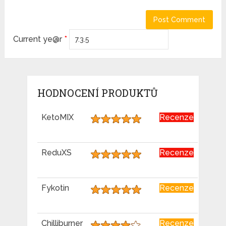
Current ye@r
*
HODNOCENÍ PRODUKTŮ
KetoMIX
Recenze
ReduXS
Recenze
Fykotin
Recenze
Chilliburner
Recenze