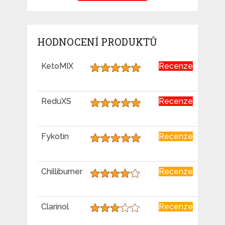
HODNOCENÍ PRODUKTŮ
KetoMIX
Recenze
ReduXS
Recenze
Fykotin
Recenze
Chilliburner
Recenze
Clarinol
Recenze