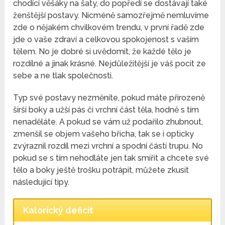
chodící věšáky na šaty, do popředí se dostávají také
ženštější postavy. Nicméně samozřejmě nemluvíme
zde o nějakém chvilkovém trendu, v první řadě zde
jde o vaše zdraví a celkovou spokojenost s vaším
tělem. No je dobré si uvědomit, že každé tělo je
rozdílné a jinak krásné. Nejdůležitější je váš pocit ze
sebe a ne tlak společnosti.
Typ své postavy nezměníte, pokud máte přirozeně
širší boky a užší pás či vrchní část těla, hodně s tím
nenaděláte. A pokud se vám už podařilo zhubnout,
zmenšil se objem vašeho břicha, tak se i opticky
zvýraznil rozdíl mezi vrchní a spodní částí trupu. No
pokud se s tím nehodláte jen tak smířit a chcete své
tělo a boky ještě trošku potrápit, můžete zkusit
následující tipy.
Kalorický deficit