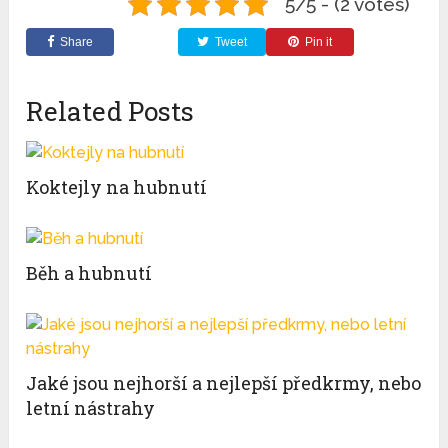
5/5 - (2 votes)
Share
Tweet
Pin it
Related Posts
Koktejly na hubnutí
Běh a hubnutí
Jaké jsou nejhorší a nejlepší předkrmy, nebo
letní nástrahy