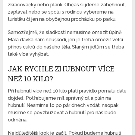
zkracovačky nebo plank. Občas si jdeme zaběhnout,
zaplavat nebo se spolu s rodinou vybereme na
turistiku či jen na obyčejnou procházku po parku.
Samozřejmě, že sladkosti nemusíme omezit úplně.
Malá dávka nám neuškodí, jen je třeba omezit velcí
přínos cukrů do našeho těla. Slaným jídlům se třeba
také více vyhýbat.
JAK RYCHLE ZHUBNOUT VÍCE
NEŽ 10 KILO?
Při hubnutí více než 10 kilo platí pravidlo pomalu dále
dojdeš. Potřebujeme mít správný cíl a plán na
hubnutí. Nesmíme to po pár dnech vzdát, naopak
musíme se povzbuzovat a hubnutí pro nás bude
odměna.
Nejdůležitější krok je začít. Pokud budeme hubnutí