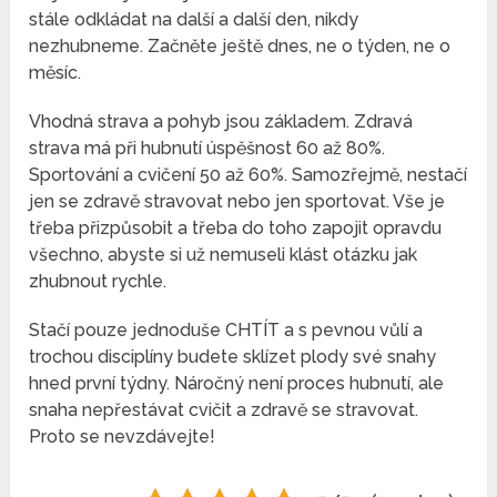
stále odkládat na další a další den, nikdy
nezhubneme. Začněte ještě dnes, ne o týden, ne o
měsíc.
Vhodná strava a pohyb jsou základem. Zdravá
strava má při hubnutí úspěšnost 60 až 80%.
Sportování a cvičení 50 až 60%. Samozřejmě, nestačí
jen se zdravě stravovat nebo jen sportovat. Vše je
třeba přizpůsobit a třeba do toho zapojit opravdu
všechno, abyste si už nemuseli klást otázku jak
zhubnout rychle.
Stačí pouze jednoduše CHTÍT a s pevnou vůlí a
trochou disciplíny budete sklízet plody své snahy
hned první týdny. Náročný není proces hubnutí, ale
snaha nepřestávat cvičit a zdravě se stravovat.
Proto se nevzdávejte!