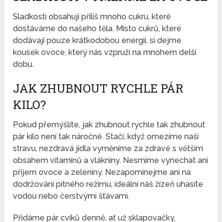
Sladkosti obsahují příliš mnoho cukru, které
dostáváme do našeho těla. Místo cukrů, které
dodávají pouze krátkodobou energii, si dejme
kousek ovoce, který nás vzpruží na mnohem delší
dobu.
JAK ZHUBNOUT RYCHLE PÁR
KILO?
Pokud přemýšlíte, jak zhubnout rychle tak zhubnout
pár kilo není tak náročné. Stačí, když omezíme naši
stravu, nezdravá jídla vyměníme za zdravé s větším
obsahem vitamínů a vlákniny. Nesmíme vynechat ani
příjem ovoce a zeleniny. Nezapomínejme ani na
dodržování pitného režimu, ideální náš žízeň uhasíte
vodou nebo čerstvými šťávami.
Přidáme pár cviků denně, ať už sklapovačky,