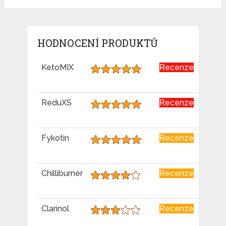
HODNOCENÍ PRODUKTŮ
KetoMIX
Recenze
ReduXS
Recenze
Fykotin
Recenze
Chilliburner
Recenze
Clarinol
Recenze