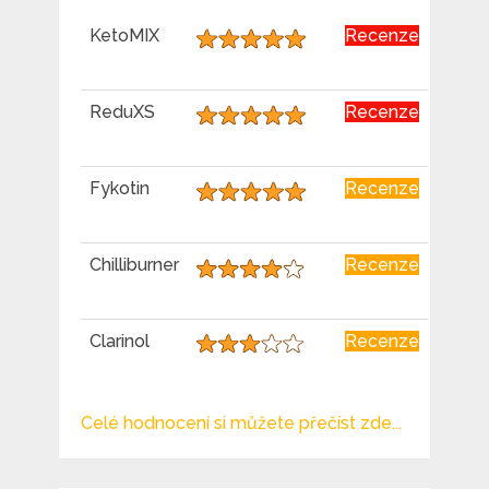
KetoMIX
Recenze
ReduXS
Recenze
Fykotin
Recenze
Chilliburner
Recenze
Clarinol
Recenze
Celé hodnocení si můžete přečíst zde...