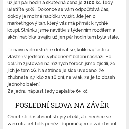
už jen pár hodin a skutečná cena je
2100 kč
, tedy
ušetříte 50% . Dokonce se vám odpočítává čas,
dokdy je možné nabídku využít. Jde jen o
marketingový tah, který vás má přimět k rychlé
koupi. Stránku jsme navštíví s týdenním rozdílem a
akční nabídka trvající už jen pár hodin tam byla stále.
Je navíc velmi složité dobrat se, kolik náplastí se
vlastně v jednom „výhodném“ balení nachází. Po
delším zjišťování na různých fórech jsme zjistili, že
jich je tam
16
. Na stránce je sice uvedeno, že
zhubnete 2,7 kilo za 16 dní, ne však, že je to obsah
jednoho balení.
Za jednu náplast tedy zaplatíte 65 kč.
POSLEDNÍ SLOVA NA ZÁVĚR
Chcete-li dosáhnout stejný efekt, ale nechce se
vám utrácet tolik peněz, doporučujeme zaběhnout