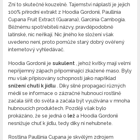
Zní to skutečně kouzelně. Tajemství náplastí je jejich
100% přírodní extrakt z Hoodia Gordonii, Paullinia
Cupana Fruit Extract (Guarana), Garcinia Cambogia.
Běžnému spotřebiteli názvy, pravděpodobně
latinské, nic neříkají. Nic jiného ke složení však
uvedeno není, proto pomůže starý dobrý ověřený
internetový vyhledávač.
Hoodia Gordonii je
sukulent
, jehož kvítky mají velmi
nepříjemný zápach připomínající zkažené maso. Byly
mu však připisovány schopnosti jako například
snížení chuti k jídlu
. Díky silné propagací různých
médií se informace o zázračné hubnoucí rostlině
začala šířit do světa a začala být využívána v mnoha
hubnoucích produktech. Později však bylo
prokázáno, že se jedná o
lež
a Hoodia Gordonii
nesnižuje chuť k jídlu, tedy díky ní nehubnete.
Rostlina Paullinia Cupana je skvělým zdrojem