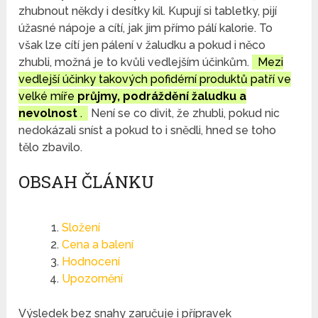
zhubnout někdy i desítky kil. Kupují si tabletky, pijí
úžasné nápoje a cítí, jak jim přímo pálí kalorie. To
však lze cítí jen pálení v žaludku a pokud i něco
zhubli, možná je to kvůli vedlejším účinkům.
Mezi
vedlejší účinky takových pofidérní produktů patří ve
velké míře
průjmy, podráždění žaludku a
nevolnost
.
Není se co divit, že zhubli, pokud nic
nedokázali sníst a pokud to i snědli, hned se toho
tělo zbavilo.
OBSAH ČLÁNKU
Složení
Cena a balení
Hodnocení
Upozornění
Výsledek bez snahy zaručuje i přípravek