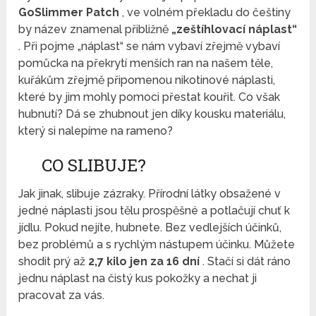
GoSlimmer Patch
, ve volném překladu do češtiny
by název znamenal přibližně
„zeštíhlovací náplast“
. Při pojme „náplast“ se nám vybaví zřejmě vybaví
pomůcka na překrytí menších ran na našem těle,
kuřákům zřejmě připomenou nikotinové náplasti,
které by jim mohly pomoci přestat kouřit. Co však
hubnutí? Dá se zhubnout jen díky kousku materiálu,
který si nalepíme na rameno?
CO SLIBUJE?
Jak jinak, slibuje zázraky. Přírodní látky obsažené v
jedné náplasti jsou tělu prospěšné a potlačují chuť k
jídlu. Pokud nejíte, hubnete. Bez vedlejších účinků,
bez problémů a s rychlým nástupem účinku. Můžete
shodit prý až
2,7 kilo jen za 16 dní
. Stačí si dát ráno
jednu náplast na čistý kus pokožky a nechat ji
pracovat za vás.