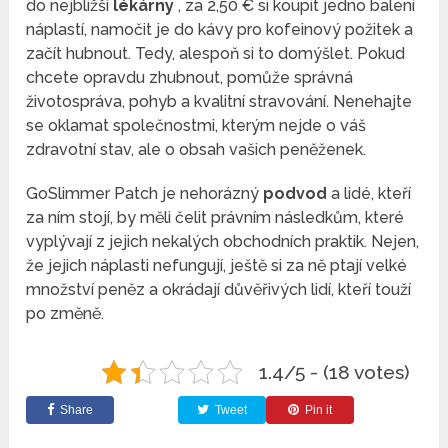
do nejbližší
lékárny
, za 2,50 € si koupit jedno balení
náplastí, namočit je do kávy pro kofeinový požitek a
začít hubnout. Tedy, alespoň si to domýšlet. Pokud
chcete opravdu zhubnout, pomůže správná
životospráva, pohyb a kvalitní stravování. Nenehajte
se oklamat společnostmi, kterým nejde o váš
zdravotní stav, ale o obsah vašich peněženek.
GoSlimmer Patch je nehorázný
podvod
a lidé, kteří
za ním stojí, by měli čelit právním následkům, které
vyplývají z jejich nekalých obchodních praktik. Nejen,
že jejich náplasti nefungují, ještě si za ně ptají velké
množství peněz a okrádají důvěřivých lidí, kteří touží
po změně.
1.4/5 - (18 votes)
Share
Tweet
Pin it