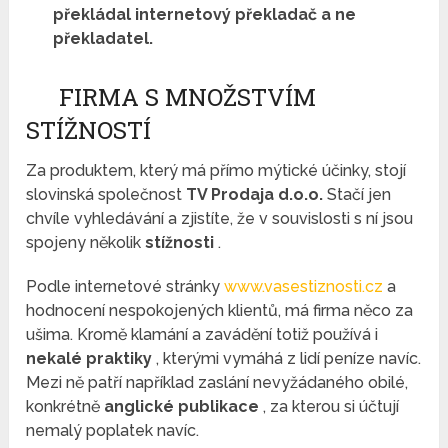
překládal internetový překladač a ne
překladatel.
FIRMA S MNOŽSTVÍM
STÍŽNOSTÍ
Za produktem, který má přímo mýtické účinky, stojí
slovinská společnost
TV Prodaja d.o.o.
Stačí jen
chvíle vyhledávání a zjistíte, že v souvislosti s ní jsou
spojeny několik
stížnosti
.
Podle internetové stránky
www.vasestiznosti.cz
a
hodnocení nespokojených klientů, má firma něco za
ušima. Kromě klamání a zavádění totiž používá i
nekalé praktiky
, kterými vymáhá z lidí peníze navíc.
Mezi ně patří například zaslání nevyžádaného obilé,
konkrétně
anglické publikace
, za kterou si účtují
nemalý poplatek navíc.