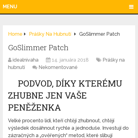
MENU
Home
Prášky Na Hubnutí
GoSlimmer Patch
GoSlimmer Patch
idealnivaha
14. januára 2018
Prášky na
hubnutí
Nekomentované
PODVOD, DÍKY KTERÉMU
ZHUBNE JEN VAŠE
PENĚŽENKA
Velké procento lidí, kteří chtějí zhubnout, chtějí
výsledek dosáhnout rychle a jednoduše. Investují do
zázračných a „ověřených“ metod, které slibují