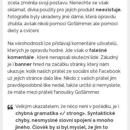
zcela změnila svoji postavu. Nenechte se však
oklamat, dívka použity pro jejich produkt
neexistuje
,
fotografie byly ukradeny jiné dáme, která opravdu
zhubla, avšak nikoli pomocí GoSlimmer, ale pomocí
diety a cvičení.
Na věrohodnosti lze přidávají komentáře uživatelů,
kterých je opravdu hodně. Jde však o
falešné
komentáře
, které nenapsali skuteční lidé. Záludný
je i
banner
hned na začátku stránky, který nám
ukazuje, kolik našich přátel ze sociální sítě Facebook
už jejich stránce dalo like. Nikdo z vašich přátel jim
pravděpodobně like nedal, takže určitě si nemyslete,
že máte mezi přáteli fanoušky GoSlimmer.
Velkým ukazatelem, že něco není v pořádku, je i
chybná gramatika </ strong>. Syntaktické
chyby, nesmyslné slovní spojení a mnoho
jiného. Člověk by si byl myslel, že jim to