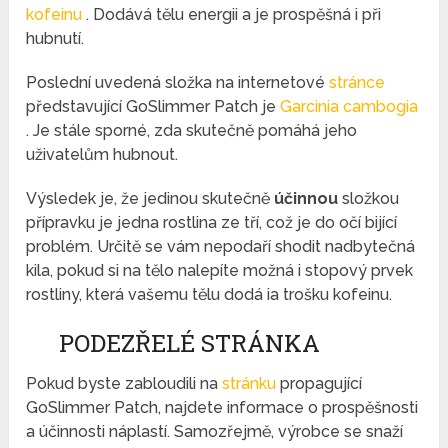
kofeinu
. Dodává tělu energii a je prospěšná i při
hubnutí.
Poslední uvedená složka na internetové
stránce
představující GoSlimmer Patch je
Garcinia cambogia
. Je stále sporné, zda skutečně pomáhá jeho
uživatelům hubnout.
Výsledek je, že jedinou skutečně
účinnou
složkou
přípravku je jedna rostlina ze tří, což je do očí bijící
problém. Určitě se vám nepodaří shodit nadbytečná
kila, pokud si na tělo nalepíte možná i stopový prvek
rostliny, která vašemu tělu dodá ia trošku kofeinu.
PODEZŘELÉ STRÁNKA
Pokud byste zabloudili na
stránku
propagující
GoSlimmer Patch, najdete informace o prospěšnosti
a účinnosti náplastí. Samozřejmě, výrobce se snaží