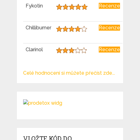
Fykotin
Recenze
Chilliburner
Recenze
Clarinol
Recenze
Celé hodnocení si můžete přečíst zde...
VLOŽTE KÓD DO