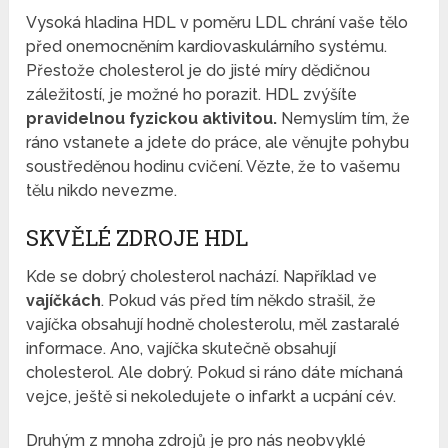
Vysoká hladina HDL v poměru LDL chrání vaše tělo
před onemocněním kardiovaskulárního systému.
Přestože cholesterol je do jisté míry dědičnou
záležitostí, je možné ho porazit. HDL zvýšíte
pravidelnou fyzickou aktivitou.
Nemyslím tím, že
ráno vstanete a jdete do práce, ale věnujte pohybu
soustředěnou hodinu cvičení. Vězte, že to vašemu
tělu nikdo nevezme.
SKVĚLÉ ZDROJE HDL
Kde se dobrý cholesterol nachází. Například ve
vajíčkách
. Pokud vás před tím někdo strašil, že
vajíčka obsahují hodně cholesterolu, měl zastaralé
informace. Ano, vajíčka skutečně obsahují
cholesterol. Ale dobrý. Pokud si ráno dáte míchaná
vejce, ještě si nekoledujete o infarkt a ucpání cév.
Druhým z mnoha zdrojů je pro nás neobvyklé