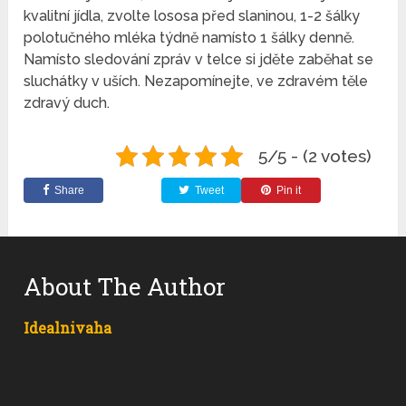
kvalitní jídla, zvolte lososa před slaninou, 1-2 šálky
polotučného mléka týdně namísto 1 šálky denně.
Namísto sledování zpráv v telce si jděte zaběhat se
sluchátky v uších. Nezapomínejte, ve zdravém těle
zdravý duch.
5/5 - (2 votes)
Share
Tweet
Pin it
About The Author
Idealnivaha