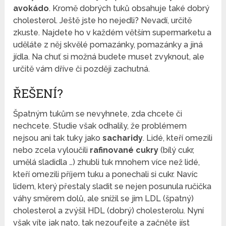
avokádo
. Kromě dobrých tuků obsahuje také dobrý
cholesterol. Ještě jste ho nejedli? Nevadí, určitě
zkuste. Najdete ho v každém větším supermarketu a
uděláte z něj skvělé pomazánky, pomazánky a jiná
jídla. Na chuť si možná budete muset zvyknout, ale
určitě vám dříve či později zachutná.
ŘEŠENÍ?
Špatným tukům se nevyhnete, zda chcete či
nechcete. Studie však odhalily, že problémem
nejsou ani tak tuky jako
sacharidy
. Lidé, kteří omezili
nebo zcela vyloučili
rafinované cukry
(bílý cukr,
umělá sladidla …) zhubli tuk mnohem více než lidé,
kteří omezili příjem tuku a ponechali si cukr. Navíc
lidem, který přestaly sladit se nejen posunula ručička
váhy směrem dolů, ale snížil se jim LDL (špatný)
cholesterol a zvýšil HDL (dobrý) cholesterolu. Nyní
však víte jak nato, tak nezoufejte a začněte jíst