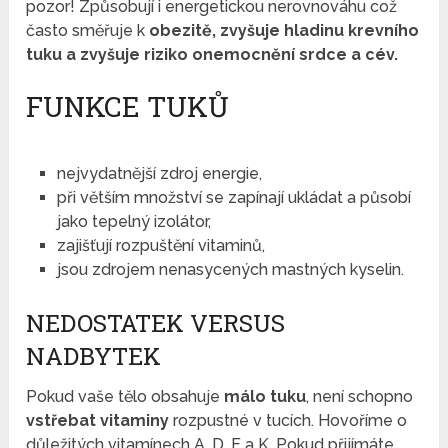
pozor! Způsobují i ​​energetickou nerovnováhu což
často směřuje k
obezitě, zvyšuje hladinu krevního
tuku a zvyšuje riziko onemocnění srdce a cév.
FUNKCE TUKŮ
nejvydatnější zdroj energie,
při větším množství se zapínají ukládat a působí
jako tepelný izolátor,
zajišťují rozpuštění vitaminů,
jsou zdrojem nenasycených mastných kyselin.
NEDOSTATEK VERSUS
NADBYTEK
Pokud vaše tělo obsahuje
málo tuku
, není schopno
vstřebat vitaminy
rozpustné v tucích. Hovoříme o
důležitých vitamínech A, D, E a K. Pokud přijímáte