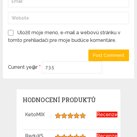
Uložiť moje meno, e-mail a webovú stránku v
tomto prehliadači pre moje budúce komentáre.
Current ye@r
*
HODNOCENÍ PRODUKTŮ
KetoMIX
Recenze
ReduXS
Recenze