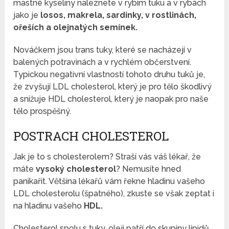
mastné kyseliny naleznete v rybím tuku a v rybách
jako je
losos, makrela, sardinky, v rostlinách,
ořeších a olejnatých semínek.
Nováčkem jsou trans tuky, které se nacházejí v
balených potravinách a v rychlém občerstvení.
Typickou negativní vlastností tohoto druhu tuků je,
že zvyšují LDL cholesterol, který je pro tělo škodlivý
a snižuje HDL cholesterol, který je naopak pro naše
tělo prospěšný.
POSTRACH CHOLESTEROL
Jak je to s cholesterolem? Straší vás váš lékař, že
máte
vysoký cholesterol
? Nemusíte hned
panikařit. Většina lékařů vám řekne hladinu vašeho
LDL cholesterolu (špatného), zkuste se však zeptat i
na hladinu vašeho
HDL.
Cholesterol spolu s tuky, oleji patří do skupiny lipidů.