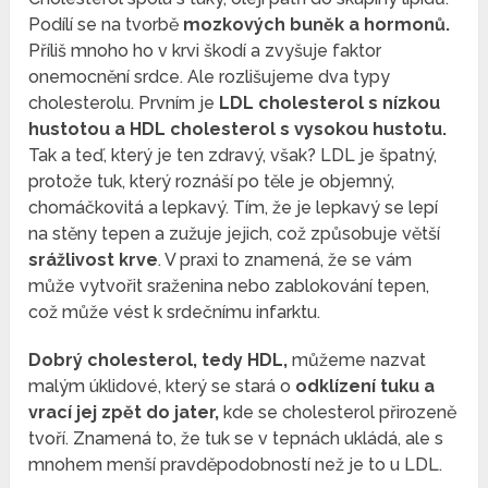
Podílí se na tvorbě
mozkových buněk a hormonů.
Příliš mnoho ho v krvi škodí a zvyšuje faktor
onemocnění srdce. Ale rozlišujeme dva typy
cholesterolu. Prvním je
LDL cholesterol s nízkou
hustotou a HDL cholesterol s vysokou hustotu.
Tak a teď, který je ten zdravý, však? LDL je špatný,
protože tuk, který roznáší po těle je objemný,
chomáčkovitá a lepkavý. Tím, že je lepkavý se lepí
na stěny tepen a zužuje jejich, což způsobuje větší
srážlivost krve
. V praxi to znamená, že se vám
může vytvořit sraženina nebo zablokování tepen,
což může vést k srdečnímu infarktu.
Dobrý cholesterol, tedy HDL,
můžeme nazvat
malým úklidové, který se stará o
odklízení tuku a
vrací jej zpět do jater,
kde se cholesterol přirozeně
tvoří. Znamená to, že tuk se v tepnách ukládá, ale s
mnohem menší pravděpodobností než je to u LDL.