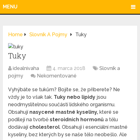
MENU
Home
Slovník A Pojmy
Tuky
Tuky
idealnivaha
4. marca 2018
Slovník a
pojmy
Nekomentované
Vyhýbáte se tukům? Bojíte se, že přiberete? Ne
vždy je to však tak.
Tuky nebo lipidy
jsou
neodmyslitelnou součástí lidského organismu.
Obsahují
nasycené mastné kyseliny,
které se
podílejí na tvorbě
steroidních hormonů
a tělu
dodávají
cholesterol
. Obsahují i ​​esenciální mastné
kyseliny, bez kterých by se naše tělo neobešlo. Ale