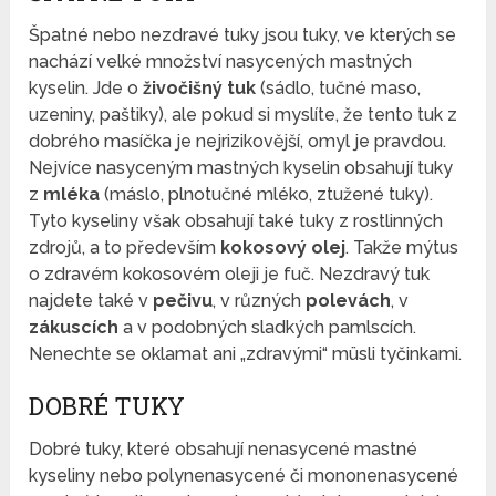
Špatné nebo nezdravé tuky jsou tuky, ve kterých se
nachází velké množství nasycených mastných
kyselin. Jde o
živočišný tuk
(sádlo, tučné maso,
uzeniny, paštiky), ale pokud si myslíte, že tento tuk z
dobrého masíčka je nejrizikovější, omyl je pravdou.
Nejvíce nasyceným mastných kyselin obsahují tuky
z
mléka
(máslo, plnotučné mléko, ztužené tuky).
Tyto kyseliny však obsahují také tuky z rostlinných
zdrojů, a to především
kokosový olej
. Takže mýtus
o zdravém kokosovém oleji je fuč. Nezdravý tuk
najdete také v
pečivu
, v různých
polevách
, v
zákuscích
a v podobných sladkých pamlscích.
Nenechte se oklamat ani „zdravými“ müsli tyčinkami.
DOBRÉ TUKY
Dobré tuky, které obsahují nenasycené mastné
kyseliny nebo polynenasycené či mononenasycené