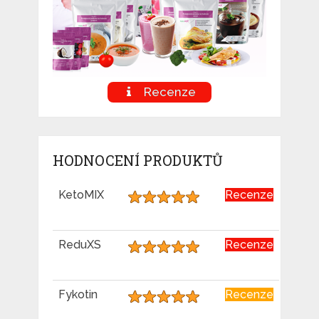
Recenze
HODNOCENÍ PRODUKTŮ
KetoMIX
Recenze
ReduXS
Recenze
Fykotin
Recenze