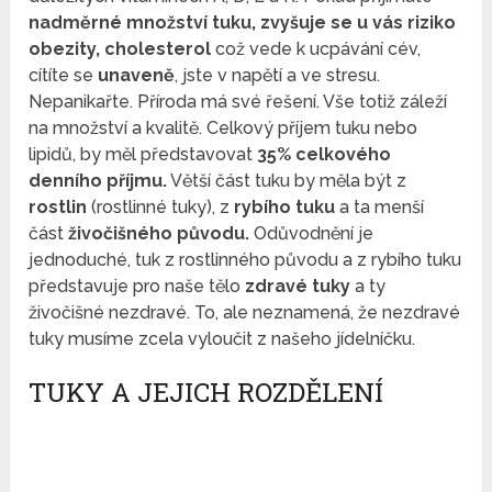
nadměrné množství tuku, zvyšuje se u vás riziko
obezity, cholesterol
což vede k ucpávání cév,
cítíte se
unaveně
, jste v napětí a ve stresu.
Nepanikařte. Příroda má své řešení. Vše totiž záleží
na množství a kvalitě. Celkový příjem tuku nebo
lipidů, by měl představovat
35% celkového
denního příjmu.
Větší část tuku by měla být z
rostlin
(rostlinné tuky), z
rybího tuku
a ta menší
část
živočišného původu.
Odůvodnění je
jednoduché, tuk z rostlinného původu a z rybího tuku
představuje pro naše tělo
zdravé tuky
a ty
živočišné nezdravé. To, ale neznamená, že nezdravé
tuky musíme zcela vyloučit z našeho jídelníčku.
TUKY A JEJICH ROZDĚLENÍ